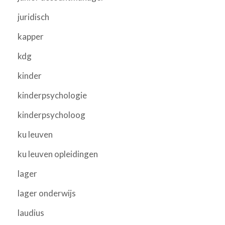
juridisch
kapper
kdg
kinder
kinderpsychologie
kinderpsycholoog
ku leuven
ku leuven opleidingen
lager
lager onderwijs
laudius