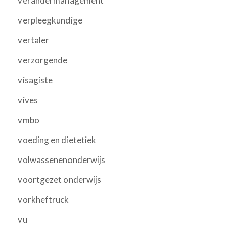
verandermanagement
verpleegkundige
vertaler
verzorgende
visagiste
vives
vmbo
voeding en dietetiek
volwassenenonderwijs
voortgezet onderwijs
vorkheftruck
vu