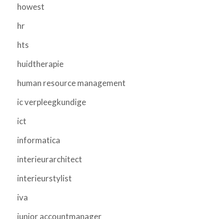
howest
hr
hts
huidtherapie
human resource management
ic verpleegkundige
ict
informatica
interieurarchitect
interieurstylist
iva
junior accountmanager