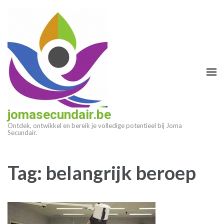
Ga
naar
inhoud
(druk
op
enter)
jomasecundair.be
Ontdek, ontwikkel en bereik je volledige potentieel bij Joma
Secundair.
Tag:
belangrijk beroep