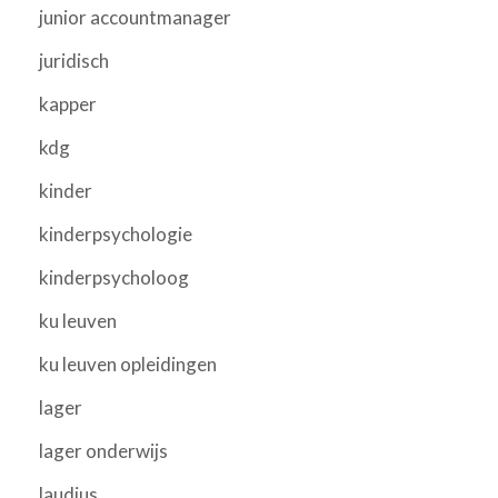
junior accountmanager
juridisch
kapper
kdg
kinder
kinderpsychologie
kinderpsycholoog
ku leuven
ku leuven opleidingen
lager
lager onderwijs
laudius