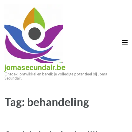
Ga
naar
inhoud
(druk
op
enter)
jomasecundair.be
Ontdek, ontwikkel en bereik je volledige potentieel bij Joma
Secundair.
Tag:
behandeling