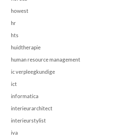
howest
hr
hts
huidtherapie
human resource management
ic verpleegkundige
ict
informatica
interieurarchitect
interieurstylist
iva