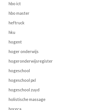
hbo ict
hbo master
heftruck
hku
hogent
hoger onderwijs
hogeronderwijsregister
hogeschool
hogeschool pxl
hogeschool zuyd
holistische massage
horeca