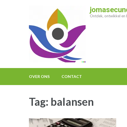
Ga
jomasecund
naar
Ontdek, ontwikkel en b
inhoud
(druk
op
enter)
OVER ONS
CONTACT
Tag:
balansen