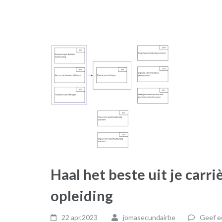
Haal het beste uit je car
opleiding
22 apr,2023
jomasecundairbe
Geef e