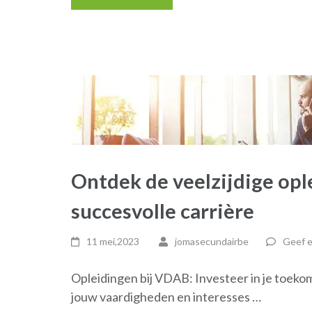
Ontdek de veelzijdige op
succesvolle carrière
11 mei,2023
jomasecundairbe
Geef e
Opleidingen bij VDAB: Investeer in je toekom
jouw vaardigheden en interesses …