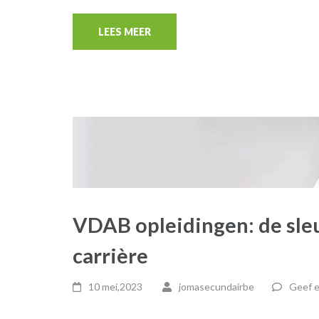
LEES MEER
VDAB opleidingen: de sleu
carrière
10 mei,2023
jomasecundairbe
Geef e