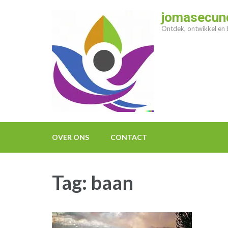
Ga
jomasecund
naar
Ontdek, ontwikkel en b
inhoud
(druk
op
enter)
OVER ONS
CONTACT
Tag:
baan