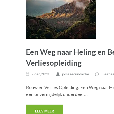
Een Weg naar Heling en B
Verliesopleiding
7 dec,2023
jomasecundairbe
Geef ee
Rouw en Verlies Opleiding: Een Weg naar Hel
een onvermijdelijk onderdeel …
LEES MEER