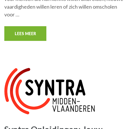
vaardigheden willen leren of zich willen omscholen
voor …
LEES MEER