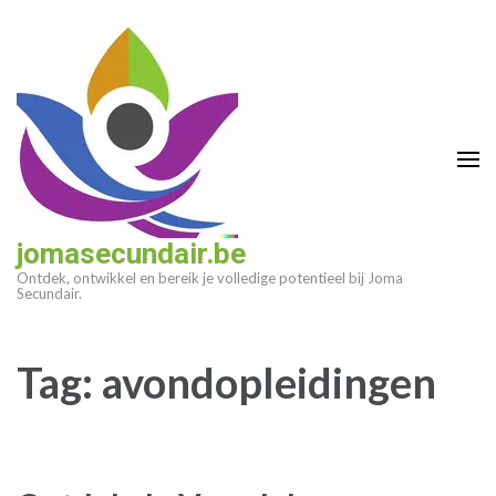
Ga
naar
inhoud
(druk
op
enter)
jomasecundair.be
Ontdek, ontwikkel en bereik je volledige potentieel bij Joma
Secundair.
Tag:
avondopleidingen