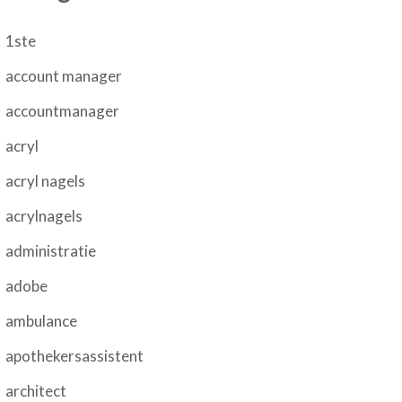
1ste
account manager
accountmanager
acryl
acryl nagels
acrylnagels
administratie
adobe
ambulance
apothekersassistent
architect