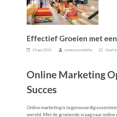
Effectief Groeien met ee
10 apr,2024
jomasecundairbe
Geef e
Online Marketing Op
Succes
Online marketing is tegenwoordig essentieel vo
wereld. Met de groeiende vraag naar online 