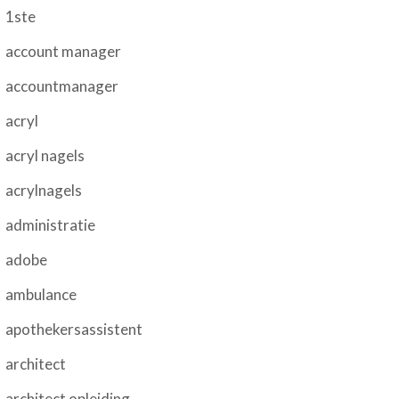
1ste
account manager
accountmanager
acryl
acryl nagels
acrylnagels
administratie
adobe
ambulance
apothekersassistent
architect
architect opleiding