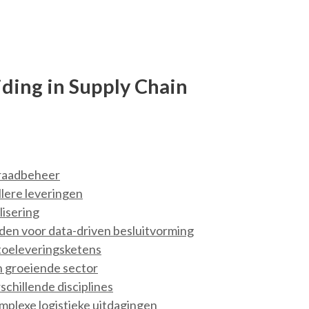
ding in Supply Chain
rraadbeheer
lere leveringen
lisering
den voor data-driven besluitvorming
 toeleveringsketens
n groeiende sector
chillende disciplines
mplexe logistieke uitdagingen