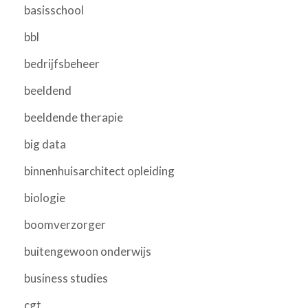
basisschool
bbl
bedrijfsbeheer
beeldend
beeldende therapie
big data
binnenhuisarchitect opleiding
biologie
boomverzorger
buitengewoon onderwijs
business studies
cgt