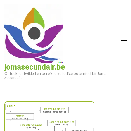
Ga
naar
inhoud
(druk
op
enter)
jomasecundair.be
Ontdek, ontwikkel en bereik je volledige potentieel bij Joma
Secundair.