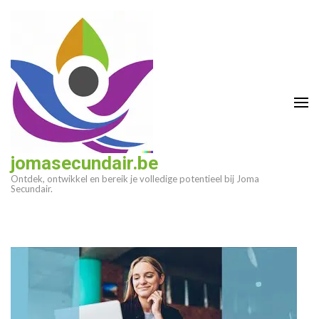
Ga
naar
inhoud
(druk
op
enter)
jomasecundair.be
Ontdek, ontwikkel en bereik je volledige potentieel bij Joma
Secundair.