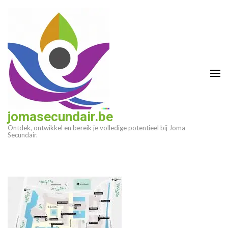
Ga
naar
inhoud
(druk
op
enter)
jomasecundair.be
Ontdek, ontwikkel en bereik je volledige potentieel bij Joma
Secundair.