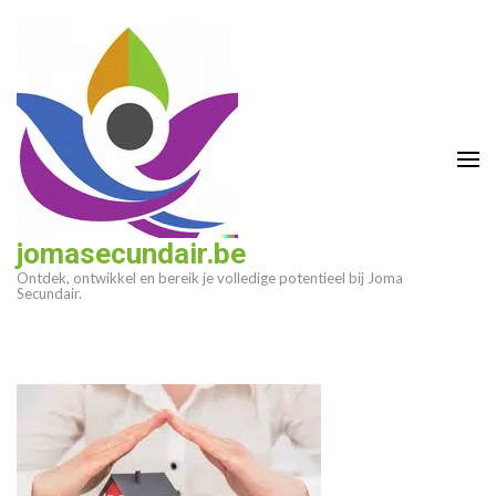
Ga
naar
inhoud
(druk
op
enter)
jomasecundair.be
Ontdek, ontwikkel en bereik je volledige potentieel bij Joma
Secundair.