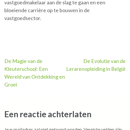
vastgoedmakelaar aan de slag te gaan en een
bloeiende carrière op te bouwen in de
vastgoedsector.
Berichtnavigatie
De Magie van de
De Evolutie van de
Kleuterschool: Een
Lerarenopleiding in België
Wereld van Ontdekking en
Groei
Een reactie achterlaten
Je e-mailadres zal niet getoond worden.
Vereiste velden zijn