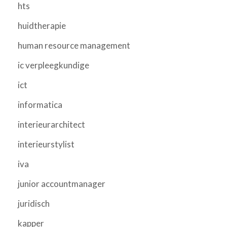
hts
huidtherapie
human resource management
ic verpleegkundige
ict
informatica
interieurarchitect
interieurstylist
iva
junior accountmanager
juridisch
kapper