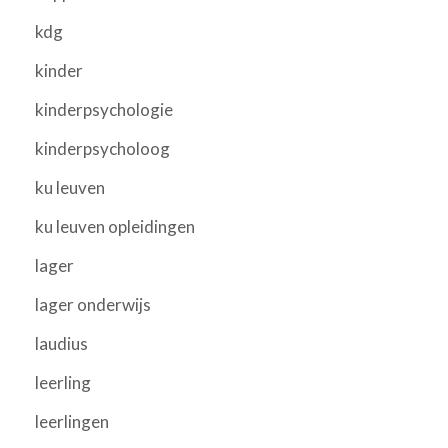
kdg
kinder
kinderpsychologie
kinderpsycholoog
ku leuven
ku leuven opleidingen
lager
lager onderwijs
laudius
leerling
leerlingen