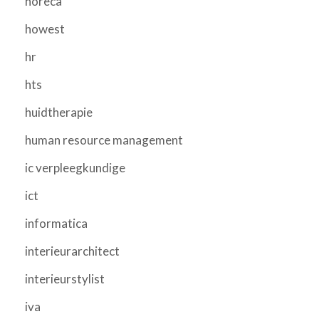
horeca
howest
hr
hts
huidtherapie
human resource management
ic verpleegkundige
ict
informatica
interieurarchitect
interieurstylist
iva