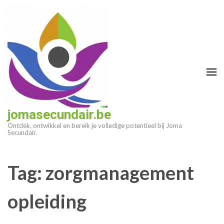
Ga
naar
inhoud
(druk
op
enter)
jomasecundair.be
Ontdek, ontwikkel en bereik je volledige potentieel bij Joma
Secundair.
Tag:
zorgmanagement
opleiding