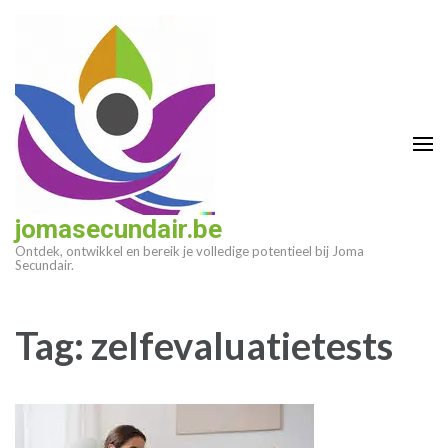
Ga
naar
inhoud
(druk
op
enter)
jomasecundair.be
Ontdek, ontwikkel en bereik je volledige potentieel bij Joma
Secundair.
Tag:
zelfevaluatietests