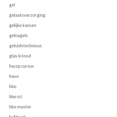
gel
gelaatsverzorging
gelijke kansen
gelnagels
geluidstechnicus
glas in lood
haccp cursus
havo
hbo
hbo ict
hbo master
heftruck