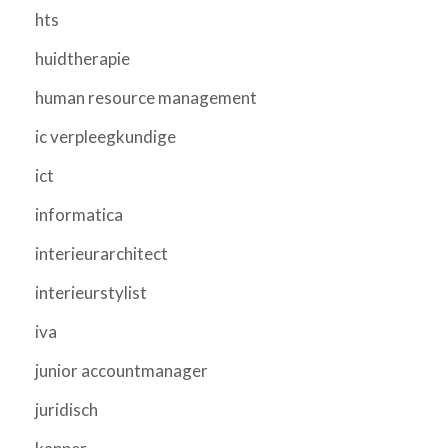
hts
huidtherapie
human resource management
ic verpleegkundige
ict
informatica
interieurarchitect
interieurstylist
iva
junior accountmanager
juridisch