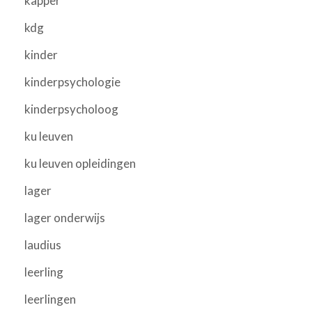
kapper
kdg
kinder
kinderpsychologie
kinderpsycholoog
ku leuven
ku leuven opleidingen
lager
lager onderwijs
laudius
leerling
leerlingen