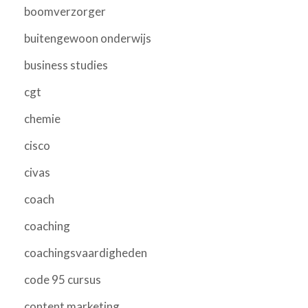
boomverzorger
buitengewoon onderwijs
business studies
cgt
chemie
cisco
civas
coach
coaching
coachingsvaardigheden
code 95 cursus
content marketing