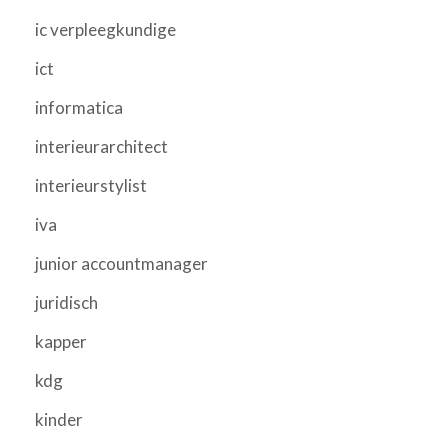
ic verpleegkundige
ict
informatica
interieurarchitect
interieurstylist
iva
junior accountmanager
juridisch
kapper
kdg
kinder