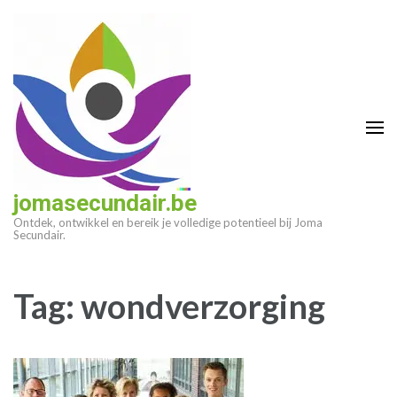
Ga
naar
inhoud
(druk
op
enter)
jomasecundair.be
Ontdek, ontwikkel en bereik je volledige potentieel bij Joma
Secundair.
Tag:
wondverzorging