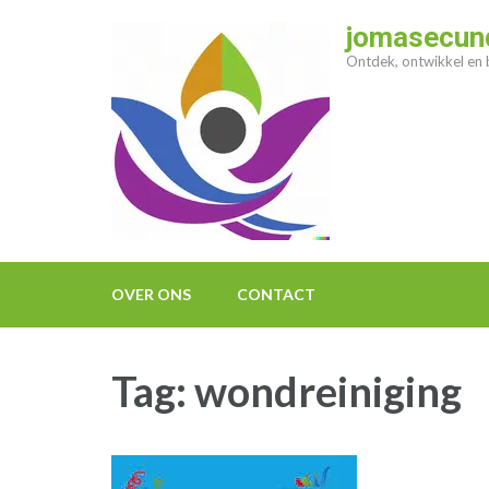
Ga
jomasecund
naar
Ontdek, ontwikkel en b
inhoud
(druk
op
enter)
OVER ONS
CONTACT
Tag:
wondreiniging