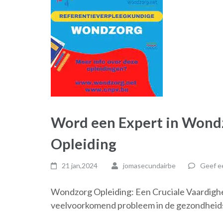
Word een Expert in Wondz
Opleiding
21 jan,2024
jomasecundairbe
Geef ee
Wondzorg Opleiding: Een Cruciale Vaardigh
veelvoorkomend probleem in de gezondheids