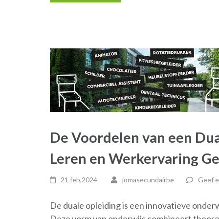
De Voordelen van een Dual
Leren en Werkervaring G
21 feb,2024
jomasecundairbe
Geef e
De duale opleiding is een innovatieve onderw
Deze vorm van onderwijs combineert theore