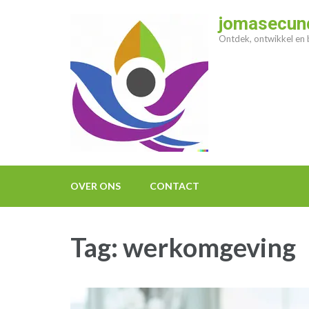
Ga
jomasecund
naar
Ontdek, ontwikkel en b
inhoud
(druk
op
enter)
OVER ONS
CONTACT
Tag:
werkomgeving