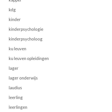
kdg
kinder
kinderpsychologie
kinderpsycholoog
ku leuven
ku leuven opleidingen
lager
lager onderwijs
laudius
leerling
leerlingen