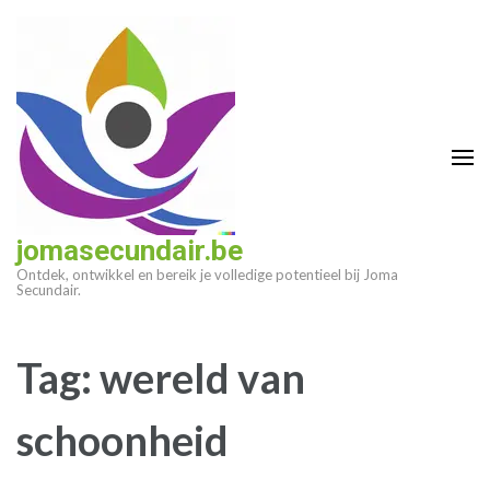
Ga
naar
inhoud
(druk
op
enter)
jomasecundair.be
Ontdek, ontwikkel en bereik je volledige potentieel bij Joma
Secundair.
Tag:
wereld van
schoonheid