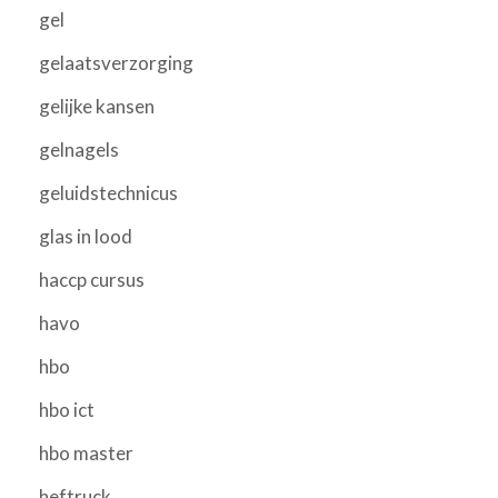
gel
gelaatsverzorging
gelijke kansen
gelnagels
geluidstechnicus
glas in lood
haccp cursus
havo
hbo
hbo ict
hbo master
heftruck