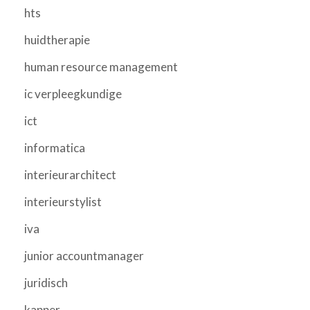
hts
huidtherapie
human resource management
ic verpleegkundige
ict
informatica
interieurarchitect
interieurstylist
iva
junior accountmanager
juridisch
kapper