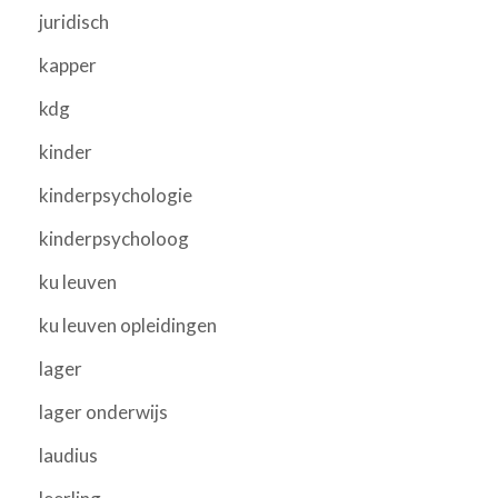
juridisch
kapper
kdg
kinder
kinderpsychologie
kinderpsycholoog
ku leuven
ku leuven opleidingen
lager
lager onderwijs
laudius