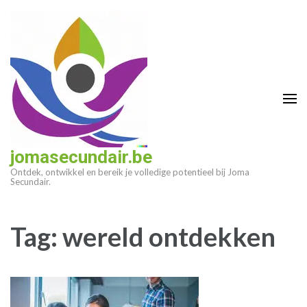
Ga
naar
inhoud
(druk
op
enter)
jomasecundair.be
Ontdek, ontwikkel en bereik je volledige potentieel bij Joma
Secundair.
Tag:
wereld ontdekken