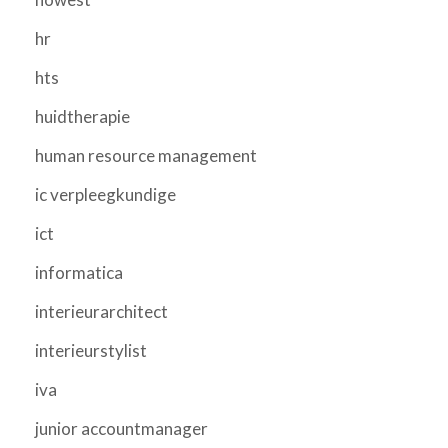
hr
hts
huidtherapie
human resource management
ic verpleegkundige
ict
informatica
interieurarchitect
interieurstylist
iva
junior accountmanager