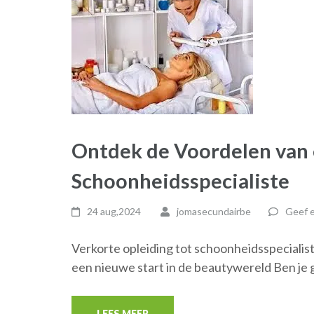
Ontdek de Voordelen van 
Schoonheidsspecialiste
24 aug,2024
jomasecundairbe
Geef e
Verkorte opleiding tot schoonheidsspecialist
een nieuwe start in de beautywereld Ben je
LEES MEER