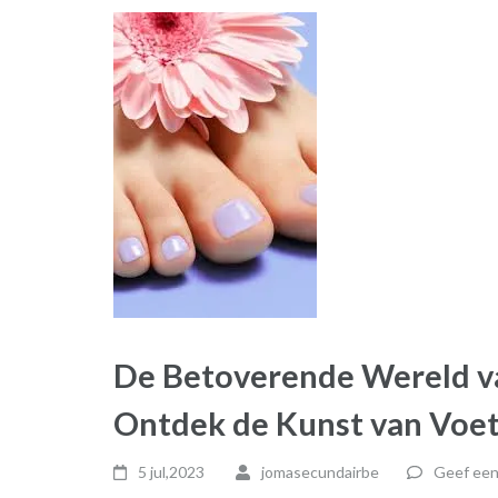
De Betoverende Wereld va
Ontdek de Kunst van Voe
5 jul,2023
jomasecundairbe
Geef een