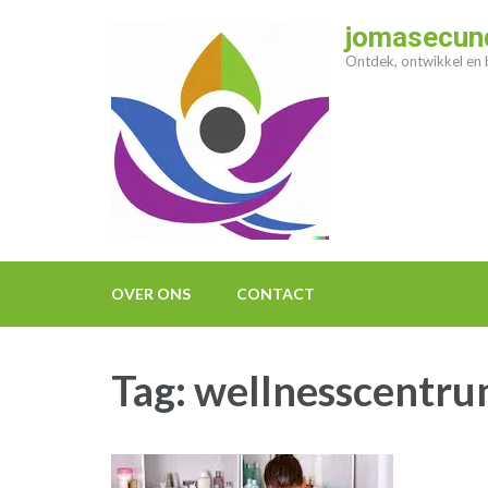
Ga
jomasecund
naar
Ontdek, ontwikkel en b
inhoud
(druk
op
enter)
OVER ONS
CONTACT
Tag:
wellnesscentr