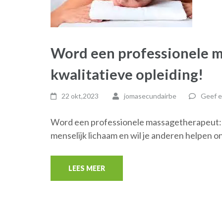
Word een professionele m
kwalitatieve opleiding!
22 okt,2023
jomasecundairbe
Geef e
Word een professionele massagetherapeut: v
menselijk lichaam en wil je anderen helpen 
LEES MEER