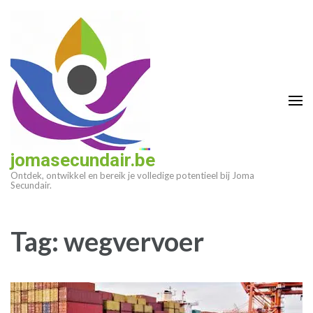
Ga
naar
inhoud
(druk
op
enter)
jomasecundair.be
Ontdek, ontwikkel en bereik je volledige potentieel bij Joma
Secundair.
Tag:
wegvervoer