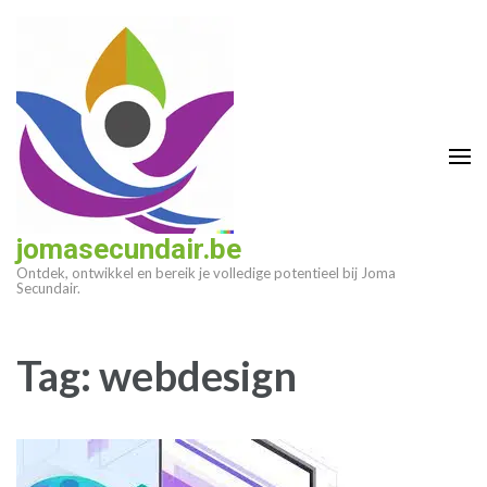
Ga
naar
inhoud
(druk
op
enter)
jomasecundair.be
Ontdek, ontwikkel en bereik je volledige potentieel bij Joma
Secundair.
Tag:
webdesign