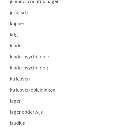
junior accountmanager
juridisch
kapper
kdg
kinder
kinderpsychologie
kinderpsycholoog
ku leuven
ku leuven opleidingen
lager
lager onderwijs
laudius