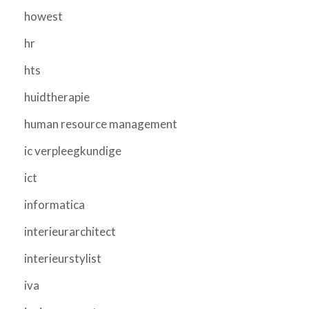
howest
hr
hts
huidtherapie
human resource management
ic verpleegkundige
ict
informatica
interieurarchitect
interieurstylist
iva