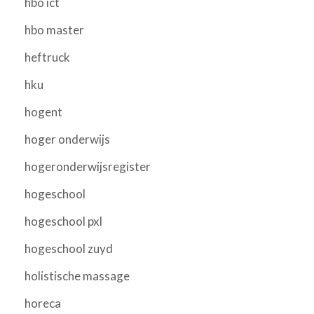
hbo ict
hbo master
heftruck
hku
hogent
hoger onderwijs
hogeronderwijsregister
hogeschool
hogeschool pxl
hogeschool zuyd
holistische massage
horeca