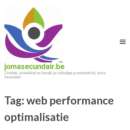
Ga
naar
inhoud
(druk
op
enter)
jomasecundair.be
Ontdek, ontwikkel en bereik je volledige potentieel bij Joma
Secundair.
Tag:
web performance
optimalisatie