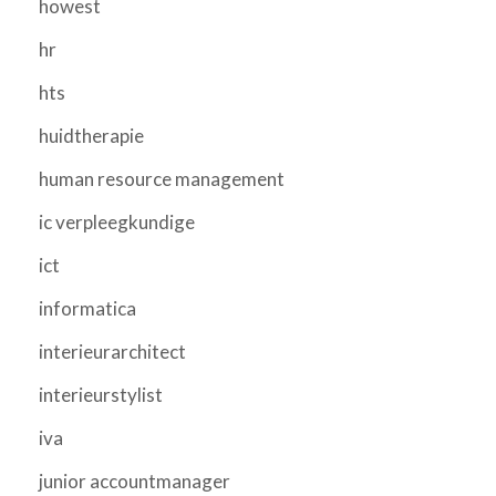
howest
hr
hts
huidtherapie
human resource management
ic verpleegkundige
ict
informatica
interieurarchitect
interieurstylist
iva
junior accountmanager