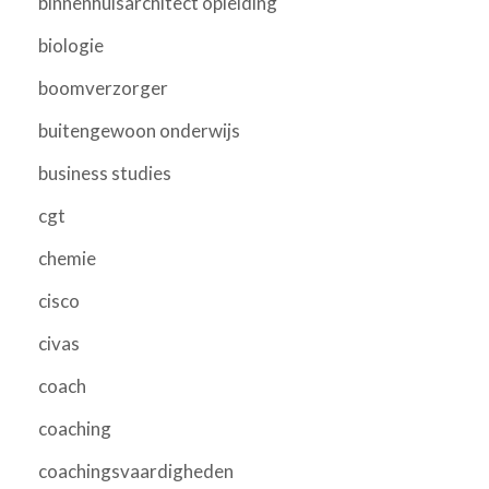
binnenhuisarchitect opleiding
biologie
boomverzorger
buitengewoon onderwijs
business studies
cgt
chemie
cisco
civas
coach
coaching
coachingsvaardigheden