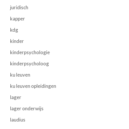
juridisch
kapper
kdg
kinder
kinderpsychologie
kinderpsycholoog
ku leuven
ku leuven opleidingen
lager
lager onderwijs
laudius