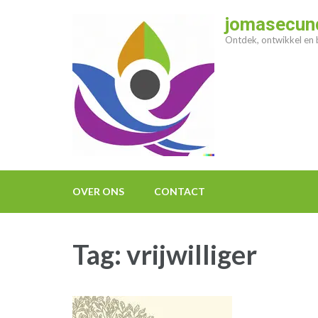
Ga
jomasecund
naar
Ontdek, ontwikkel en b
inhoud
(druk
op
enter)
OVER ONS
CONTACT
Tag:
vrijwilliger