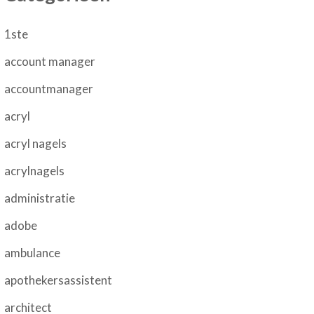
1ste
account manager
accountmanager
acryl
acryl nagels
acrylnagels
administratie
adobe
ambulance
apothekersassistent
architect