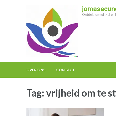
Ga
jomasecund
naar
Ontdek, ontwikkel en b
inhoud
(druk
op
enter)
OVER ONS
CONTACT
Tag:
vrijheid om te 