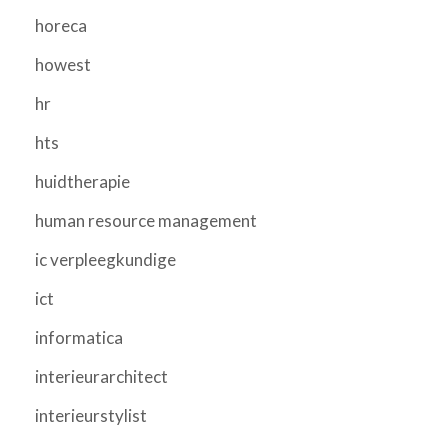
horeca
howest
hr
hts
huidtherapie
human resource management
ic verpleegkundige
ict
informatica
interieurarchitect
interieurstylist