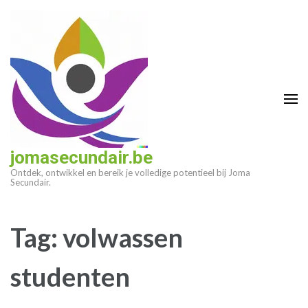
Ga
naar
inhoud
(druk
op
enter)
jomasecundair.be
Ontdek, ontwikkel en bereik je volledige potentieel bij Joma
Secundair.
Tag:
volwassen
studenten