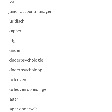
iva
junior accountmanager
juridisch
kapper
kdg
kinder
kinderpsychologie
kinderpsycholoog
ku leuven
ku leuven opleidingen
lager
lager onderwijs