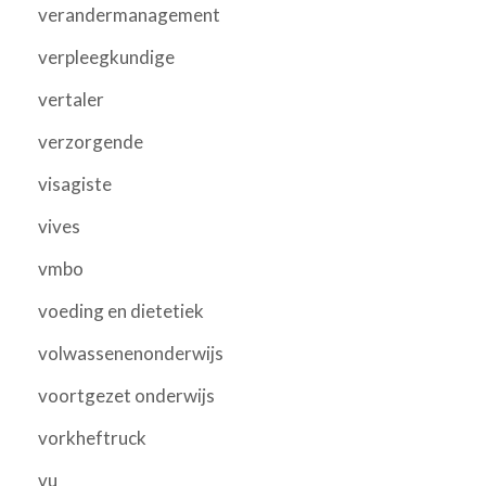
verandermanagement
verpleegkundige
vertaler
verzorgende
visagiste
vives
vmbo
voeding en dietetiek
volwassenenonderwijs
voortgezet onderwijs
vorkheftruck
vu