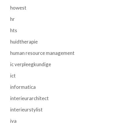
howest
hr
hts
huidtherapie
human resource management
ic verpleegkundige
ict
informatica
interieurarchitect
interieurstylist
iva