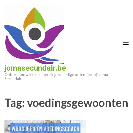
Ga
naar
inhoud
(druk
op
enter)
jomasecundair.be
Ontdek, ontwikkel en bereik je volledige potentieel bij Joma
Secundair.
Tag:
voedingsgewoonten