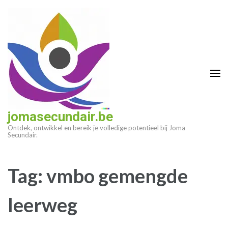
Ga
naar
inhoud
(druk
op
enter)
jomasecundair.be
Ontdek, ontwikkel en bereik je volledige potentieel bij Joma
Secundair.
Tag:
vmbo gemengde
leerweg