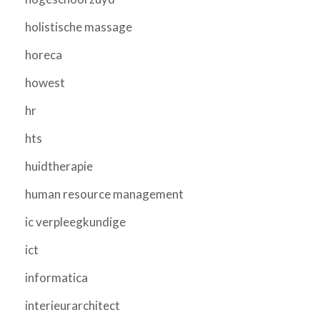
holistische massage
horeca
howest
hr
hts
huidtherapie
human resource management
ic verpleegkundige
ict
informatica
interieurarchitect