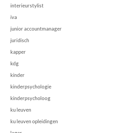
interieurstylist
iva
junior accountmanager
juridisch
kapper
kdg
kinder
kinderpsychologie
kinderpsycholoog
ku leuven
ku leuven opleidingen
lager