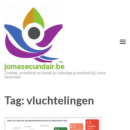
Ga
naar
inhoud
(druk
op
enter)
jomasecundair.be
Ontdek, ontwikkel en bereik je volledige potentieel bij Joma
Secundair.
Tag:
vluchtelingen