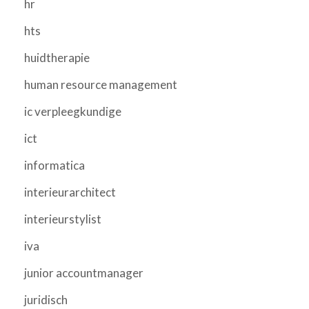
hr
hts
huidtherapie
human resource management
ic verpleegkundige
ict
informatica
interieurarchitect
interieurstylist
iva
junior accountmanager
juridisch