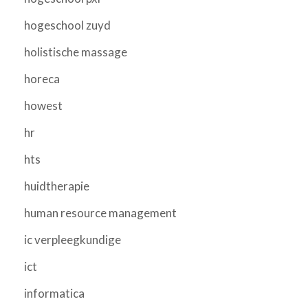
hogeschool zuyd
holistische massage
horeca
howest
hr
hts
huidtherapie
human resource management
ic verpleegkundige
ict
informatica