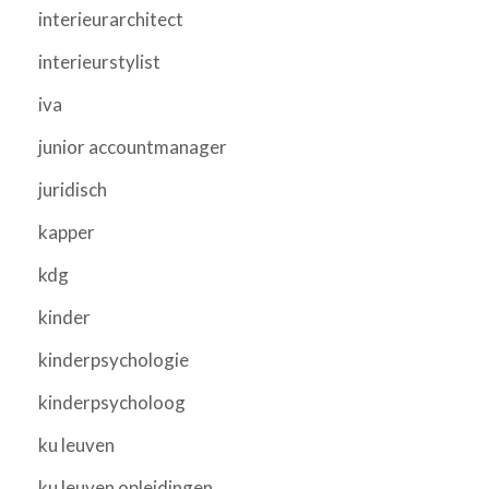
interieurarchitect
interieurstylist
iva
junior accountmanager
juridisch
kapper
kdg
kinder
kinderpsychologie
kinderpsycholoog
ku leuven
ku leuven opleidingen