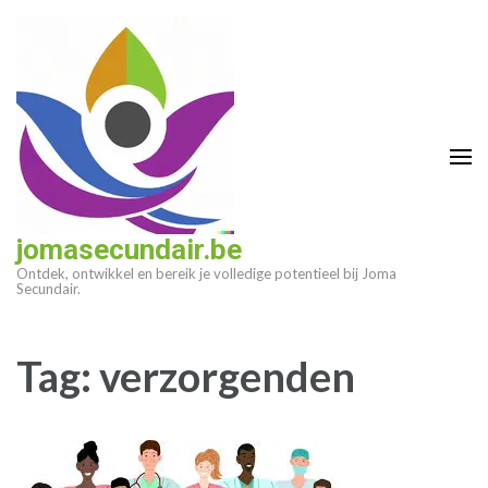
Ga
naar
inhoud
(druk
op
enter)
jomasecundair.be
Ontdek, ontwikkel en bereik je volledige potentieel bij Joma
Secundair.
Tag:
verzorgenden