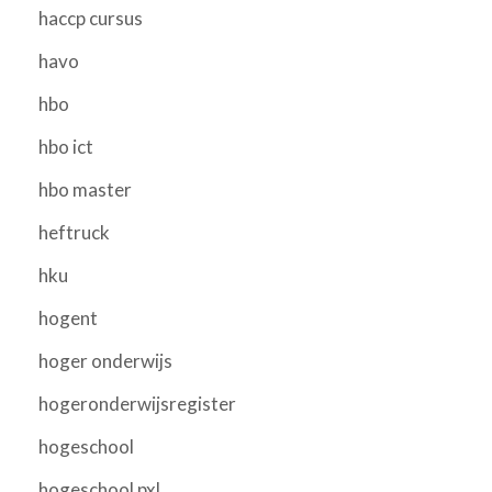
haccp cursus
havo
hbo
hbo ict
hbo master
heftruck
hku
hogent
hoger onderwijs
hogeronderwijsregister
hogeschool
hogeschool pxl