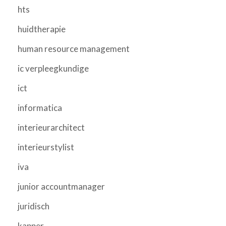
hts
huidtherapie
human resource management
ic verpleegkundige
ict
informatica
interieurarchitect
interieurstylist
iva
junior accountmanager
juridisch
kapper