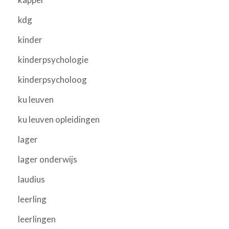
kdg
kinder
kinderpsychologie
kinderpsycholoog
ku leuven
ku leuven opleidingen
lager
lager onderwijs
laudius
leerling
leerlingen