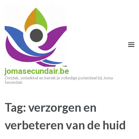
Ga
naar
inhoud
(druk
op
enter)
jomasecundair.be
Ontdek, ontwikkel en bereik je volledige potentieel bij Joma
Secundair.
Tag:
verzorgen en
verbeteren van de huid