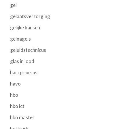
gel
gelaatsverzorging
gelijke kansen
gelnagels
geluidstechnicus
glas in lood
haccp cursus
havo
hbo
hbo ict
hbo master
heftruck