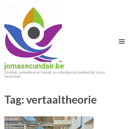
Ga
naar
inhoud
(druk
op
enter)
jomasecundair.be
Ontdek, ontwikkel en bereik je volledige potentieel bij Joma
Secundair.
Tag:
vertaaltheorie