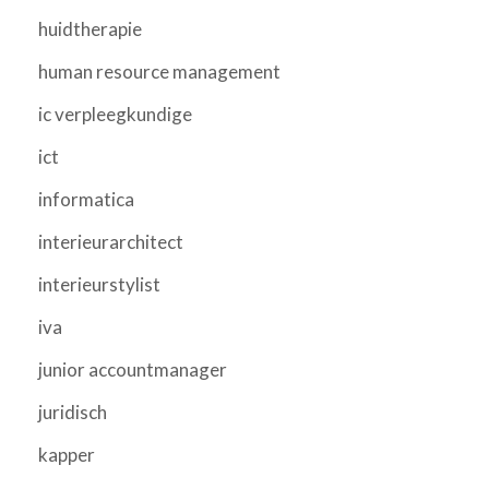
huidtherapie
human resource management
ic verpleegkundige
ict
informatica
interieurarchitect
interieurstylist
iva
junior accountmanager
juridisch
kapper