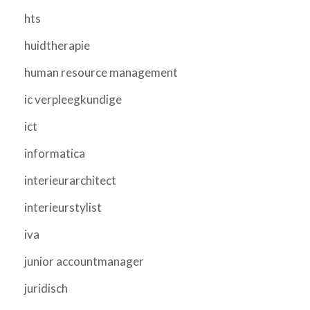
hts
huidtherapie
human resource management
ic verpleegkundige
ict
informatica
interieurarchitect
interieurstylist
iva
junior accountmanager
juridisch