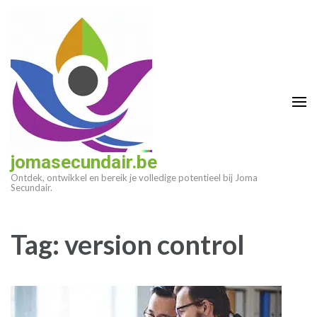
Ga
naar
inhoud
(druk
op
enter)
jomasecundair.be
Ontdek, ontwikkel en bereik je volledige potentieel bij Joma
Secundair.
Tag:
version control