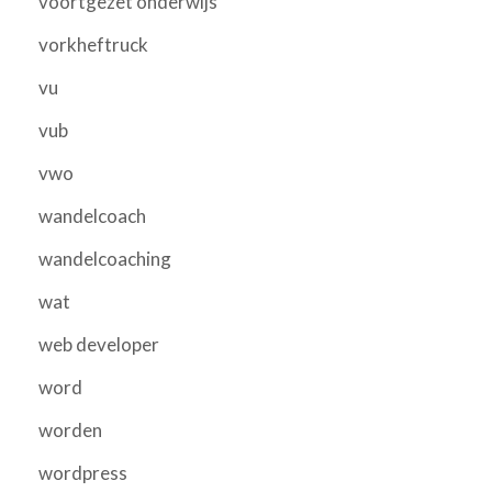
voortgezet onderwijs
vorkheftruck
vu
vub
vwo
wandelcoach
wandelcoaching
wat
web developer
word
worden
wordpress