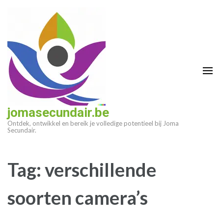
Ga
naar
inhoud
(druk
op
enter)
jomasecundair.be
Ontdek, ontwikkel en bereik je volledige potentieel bij Joma
Secundair.
Tag:
verschillende
soorten camera’s