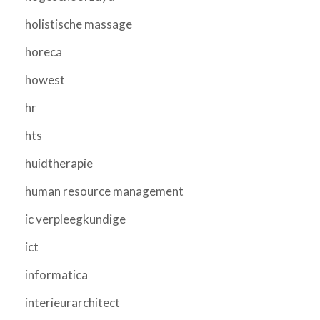
holistische massage
horeca
howest
hr
hts
huidtherapie
human resource management
ic verpleegkundige
ict
informatica
interieurarchitect