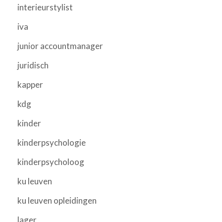
interieurstylist
iva
junior accountmanager
juridisch
kapper
kdg
kinder
kinderpsychologie
kinderpsycholoog
ku leuven
ku leuven opleidingen
lager