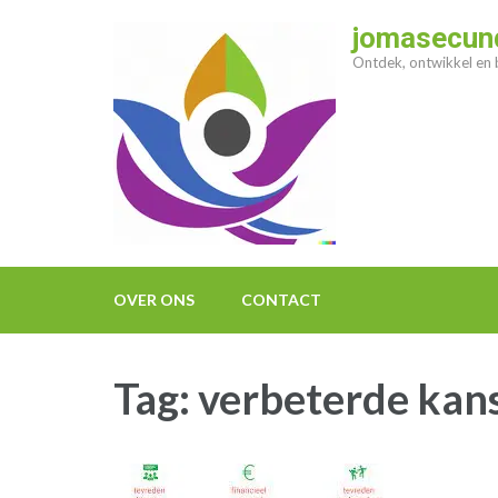
Ga
jomasecund
naar
Ontdek, ontwikkel en b
inhoud
(druk
op
enter)
OVER ONS
CONTACT
Tag:
verbeterde kans