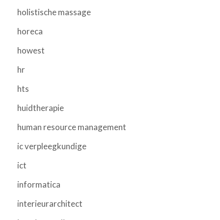
holistische massage
horeca
howest
hr
hts
huidtherapie
human resource management
ic verpleegkundige
ict
informatica
interieurarchitect