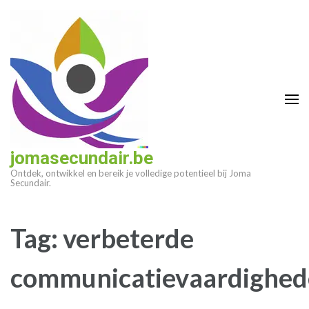
Ga
naar
inhoud
(druk
op
enter)
jomasecundair.be
Ontdek, ontwikkel en bereik je volledige potentieel bij Joma
Secundair.
Tag:
verbeterde
communicatievaardighe