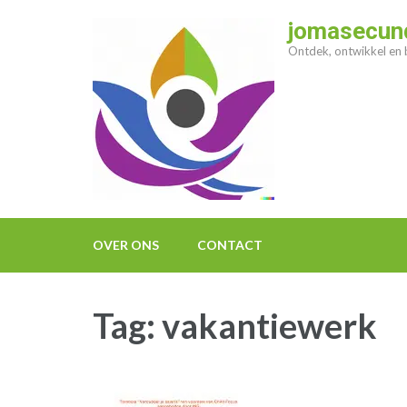
Ga
jomasecund
naar
Ontdek, ontwikkel en b
inhoud
(druk
op
enter)
OVER ONS
CONTACT
Tag:
vakantiewerk