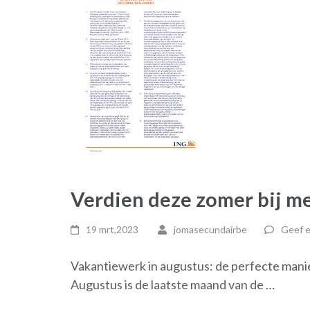
Verdien deze zomer bij m
19 mrt,2023
jomasecundairbe
Geef e
Vakantiewerk in augustus: de perfecte manie
Augustus is de laatste maand van de …