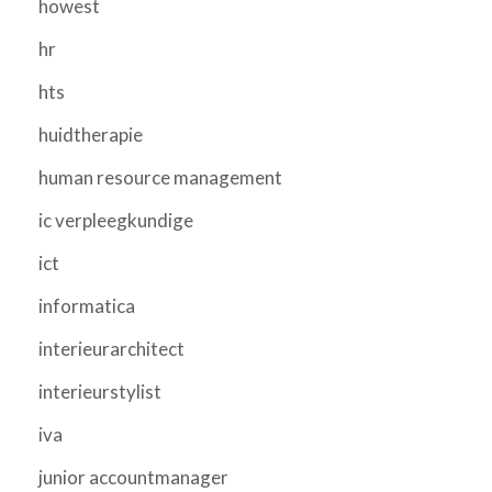
howest
hr
hts
huidtherapie
human resource management
ic verpleegkundige
ict
informatica
interieurarchitect
interieurstylist
iva
junior accountmanager