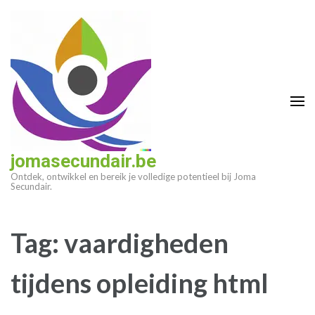
Ga
naar
inhoud
(druk
op
enter)
jomasecundair.be
Ontdek, ontwikkel en bereik je volledige potentieel bij Joma
Secundair.
Tag:
vaardigheden
tijdens opleiding html