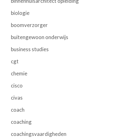
binnenhuisarchitect opleiding
biologie
boomverzorger
buitengewoon onderwijs
business studies
cgt
chemie
cisco
civas
coach
coaching
coachingsvaardigheden