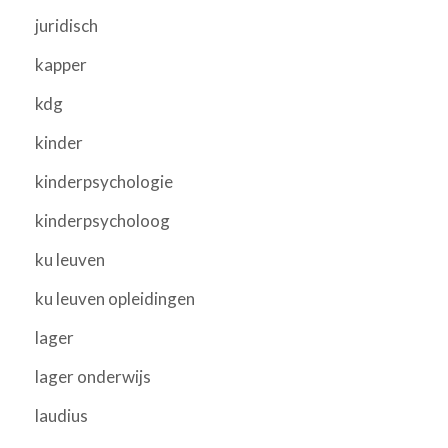
juridisch
kapper
kdg
kinder
kinderpsychologie
kinderpsycholoog
ku leuven
ku leuven opleidingen
lager
lager onderwijs
laudius