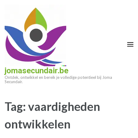
Ga
naar
inhoud
(druk
op
enter)
jomasecundair.be
Ontdek, ontwikkel en bereik je volledige potentieel bij Joma
Secundair.
Tag:
vaardigheden
ontwikkelen