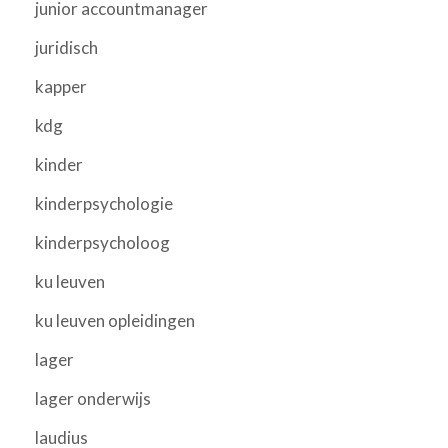
junior accountmanager
juridisch
kapper
kdg
kinder
kinderpsychologie
kinderpsycholoog
ku leuven
ku leuven opleidingen
lager
lager onderwijs
laudius