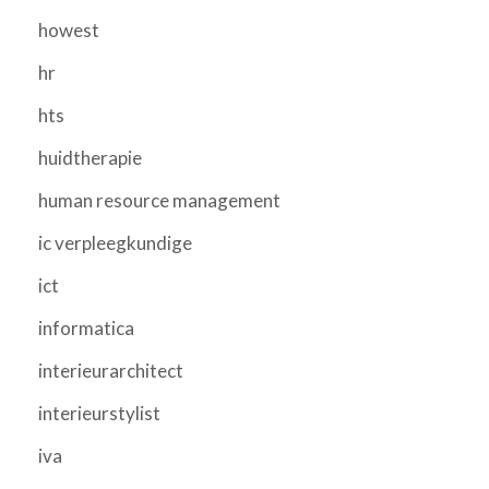
howest
hr
hts
huidtherapie
human resource management
ic verpleegkundige
ict
informatica
interieurarchitect
interieurstylist
iva