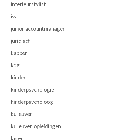
interieurstylist
iva
junior accountmanager
juridisch
kapper
kdg
kinder
kinderpsychologie
kinderpsycholoog
ku leuven
ku leuven opleidingen
lager