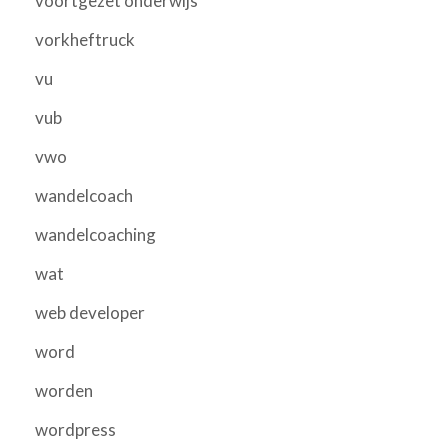
voortgezet onderwijs
vorkheftruck
vu
vub
vwo
wandelcoach
wandelcoaching
wat
web developer
word
worden
wordpress