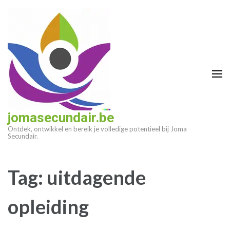
Ga
naar
inhoud
(druk
op
enter)
jomasecundair.be
Ontdek, ontwikkel en bereik je volledige potentieel bij Joma
Secundair.
Tag:
uitdagende
opleiding