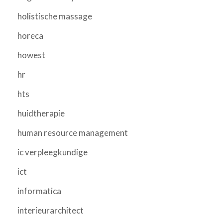
holistische massage
horeca
howest
hr
hts
huidtherapie
human resource management
ic verpleegkundige
ict
informatica
interieurarchitect