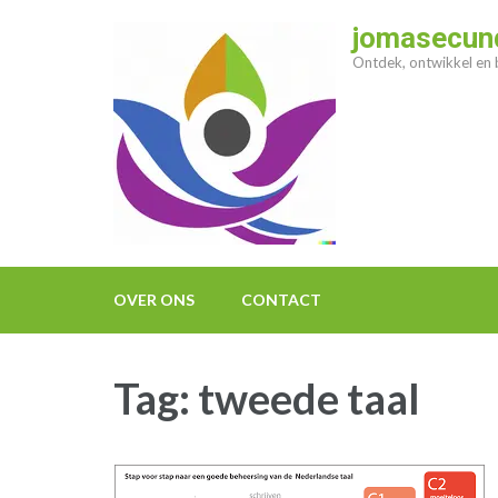
Ga
jomasecund
naar
Ontdek, ontwikkel en b
inhoud
(druk
op
enter)
OVER ONS
CONTACT
Tag:
tweede taal