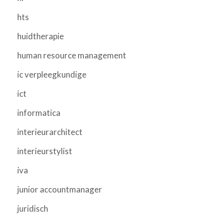
hts
huidtherapie
human resource management
ic verpleegkundige
ict
informatica
interieurarchitect
interieurstylist
iva
junior accountmanager
juridisch