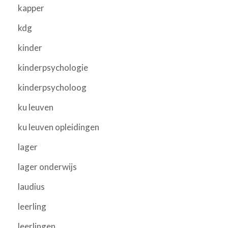
kapper
kdg
kinder
kinderpsychologie
kinderpsycholoog
ku leuven
ku leuven opleidingen
lager
lager onderwijs
laudius
leerling
leerlingen