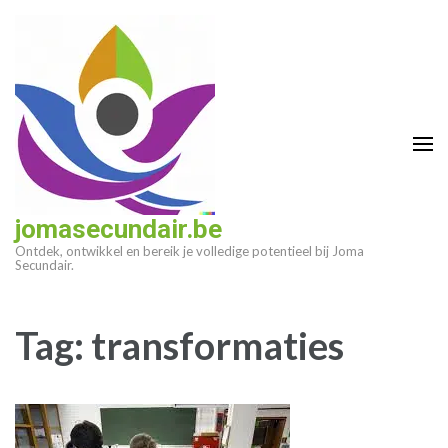
Ga
naar
inhoud
(druk
op
enter)
jomasecundair.be
Ontdek, ontwikkel en bereik je volledige potentieel bij Joma
Secundair.
Tag:
transformaties