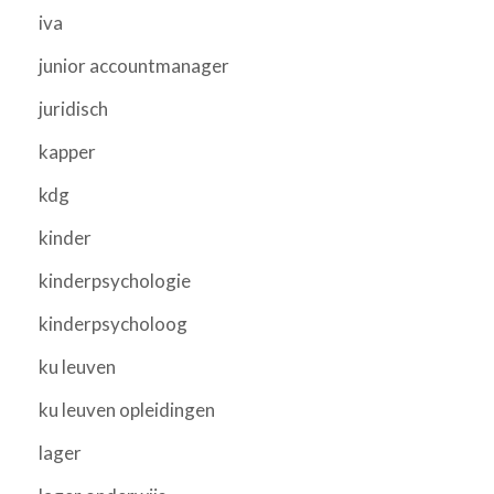
iva
junior accountmanager
juridisch
kapper
kdg
kinder
kinderpsychologie
kinderpsycholoog
ku leuven
ku leuven opleidingen
lager