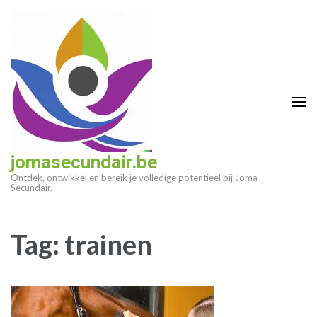
Ga
naar
inhoud
(druk
op
enter)
jomasecundair.be
Ontdek, ontwikkel en bereik je volledige potentieel bij Joma
Secundair.
Tag:
trainen