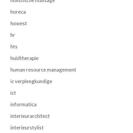
holistische massage
horeca
howest
hr
hts
huidtherapie
human resource management
ic verpleegkundige
ict
informatica
interieurarchitect
interieurstylist