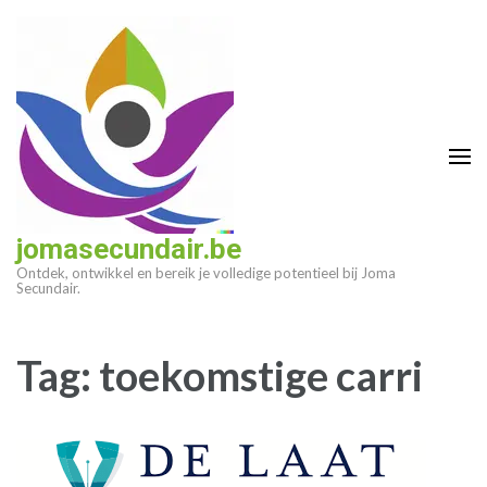
Ga
naar
inhoud
(druk
op
enter)
jomasecundair.be
Ontdek, ontwikkel en bereik je volledige potentieel bij Joma
Secundair.
Tag:
toekomstige carri