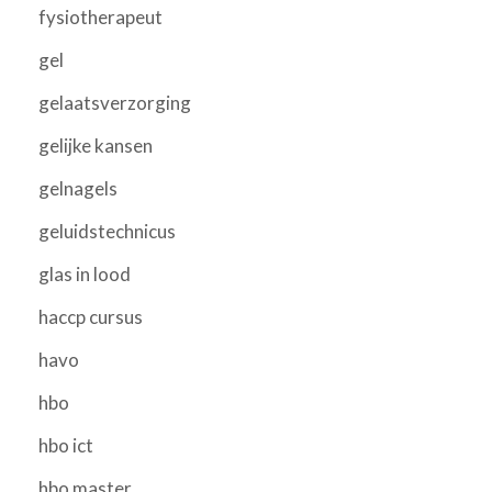
fysiotherapeut
gel
gelaatsverzorging
gelijke kansen
gelnagels
geluidstechnicus
glas in lood
haccp cursus
havo
hbo
hbo ict
hbo master