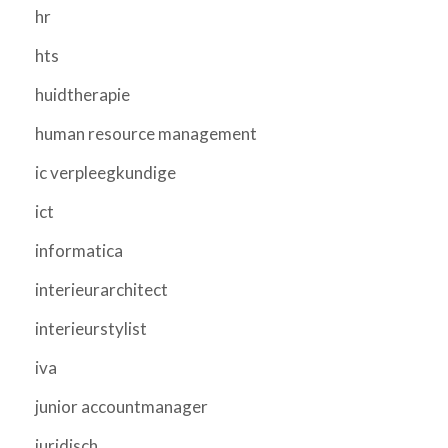
hr
hts
huidtherapie
human resource management
ic verpleegkundige
ict
informatica
interieurarchitect
interieurstylist
iva
junior accountmanager
juridisch