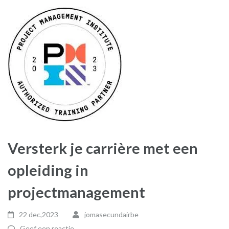
Versterk je carrière met een
opleiding in
projectmanagement
22 dec,2023
jomasecundairbe
Geef een reactie