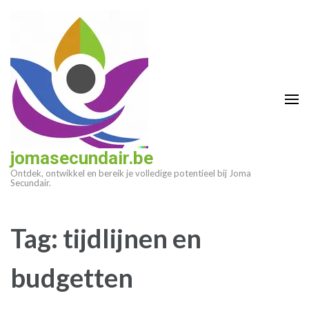
Ga
naar
inhoud
(druk
op
enter)
jomasecundair.be
Ontdek, ontwikkel en bereik je volledige potentieel bij Joma
Secundair.
Tag:
tijdlijnen en
budgetten