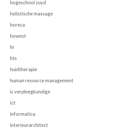
hogeschool zuyd
holistische massage
horeca
howest
hr
hts
huidtherapie
human resource management
ic verpleegkundige
ict
informatica
interieurarchitect