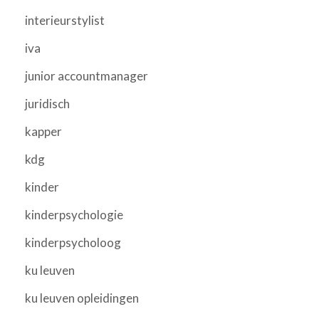
interieurstylist
iva
junior accountmanager
juridisch
kapper
kdg
kinder
kinderpsychologie
kinderpsycholoog
ku leuven
ku leuven opleidingen