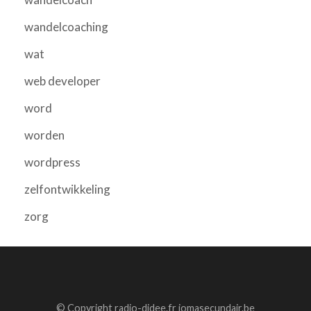
wandelcoaching
wat
web developer
word
worden
wordpress
zelfontwikkeling
zorg
© Copyright radio-didee.fr jomasecundair.be