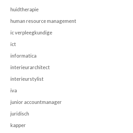
huidtherapie
human resource management
ic verpleegkundige
ict
informatica
interieurarchitect
interieurstylist
iva
junior accountmanager
juridisch
kapper