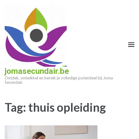
Ga
naar
inhoud
(druk
op
enter)
jomasecundair.be
Ontdek, ontwikkel en bereik je volledige potentieel bij Joma
Secundair.
Tag:
thuis opleiding