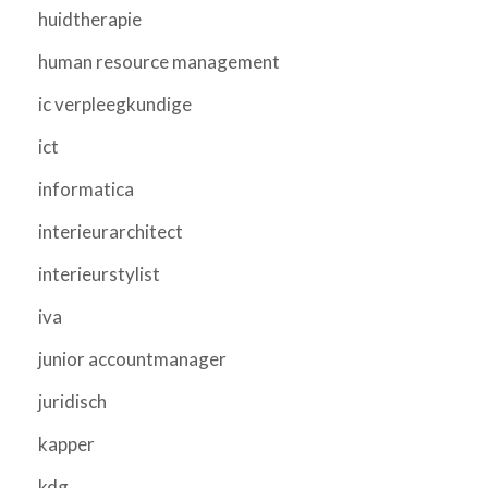
huidtherapie
human resource management
ic verpleegkundige
ict
informatica
interieurarchitect
interieurstylist
iva
junior accountmanager
juridisch
kapper
kdg