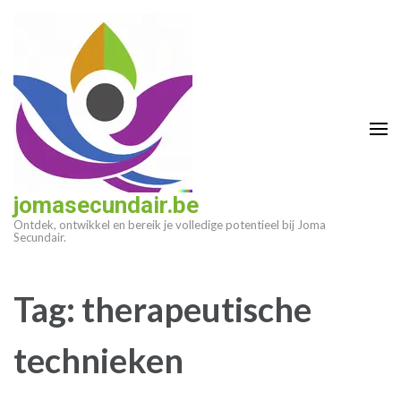
Ga
naar
inhoud
(druk
op
enter)
jomasecundair.be
Ontdek, ontwikkel en bereik je volledige potentieel bij Joma
Secundair.
Tag:
therapeutische
technieken