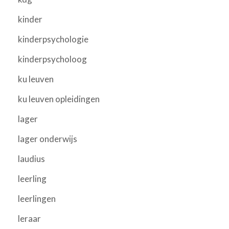
kinder
kinderpsychologie
kinderpsycholoog
ku leuven
ku leuven opleidingen
lager
lager onderwijs
laudius
leerling
leerlingen
leraar