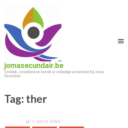
Ga
naar
inhoud
(druk
op
enter)
jomasecundair.be
Ontdek, ontwikkel en bereik je volledige potentieel bij Joma
Secundair.
Tag:
ther