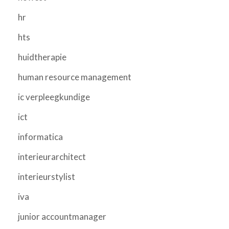
hr
hts
huidtherapie
human resource management
ic verpleegkundige
ict
informatica
interieurarchitect
interieurstylist
iva
junior accountmanager