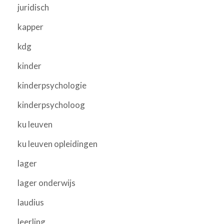
juridisch
kapper
kdg
kinder
kinderpsychologie
kinderpsycholoog
ku leuven
ku leuven opleidingen
lager
lager onderwijs
laudius
leerling