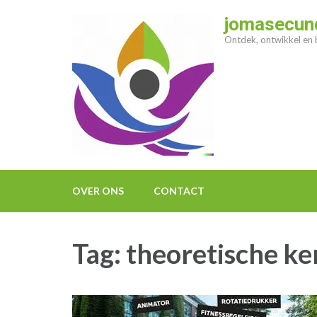
Ga
jomasecund
naar
Ontdek, ontwikkel en b
inhoud
(druk
op
enter)
OVER ONS
CONTACT
Tag:
theoretische ke